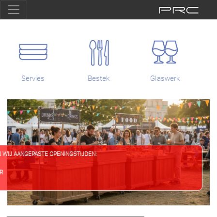
Servies
Bestek
Glaswerk
N WIJ AANGEPASTE OPENINGSTIJDEN:
Previous
Next
UR